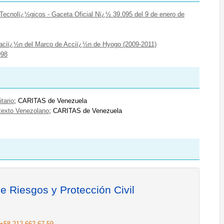
 Tecnolï¿½gicos - Gaceta Oficial Nï¿½ 39.095 del 9 de enero de
taciï¿½n del Marco de Acciï¿½n de Hyogo (2009-2011)
998
tario
; CARITAS de Venezuela
texto Venezolano
; CARITAS de Venezuela
de Riesgos y Protección Civil
+58 212 662 67 59