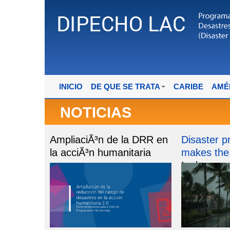
INICIO
DE QUE SE TRATA
CARIBE
AMÉ
NOTICIAS
AmpliaciÃ³n de la DRR en
Disaster 
la acciÃ³n humanitaria
makes the 
Ingles