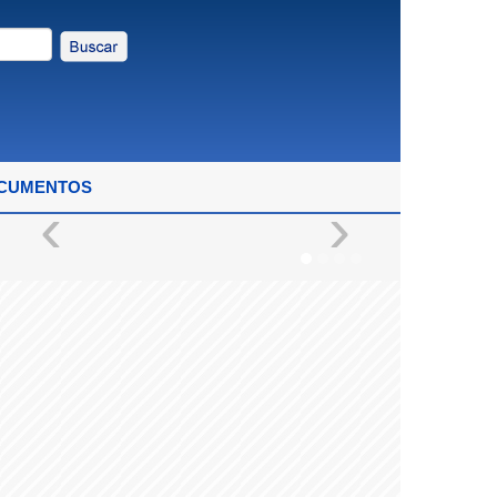
OCUMENTOS
‹
›