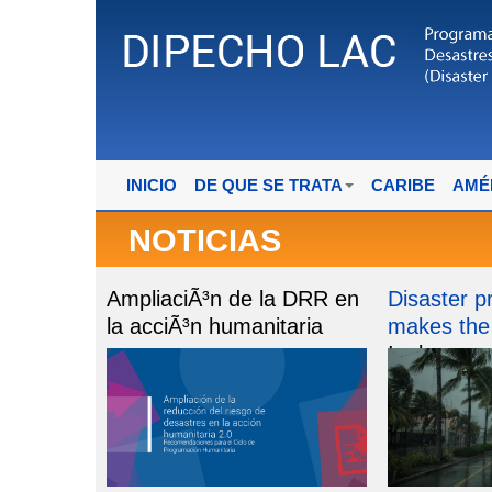
INICIO
DE QUE SE TRATA
CARIBE
AMÉ
NOTICIAS
AmpliaciÃ³n de la DRR en
Disaster 
la acciÃ³n humanitaria
makes the 
Ingles