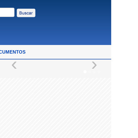
OCUMENTOS
‹
›