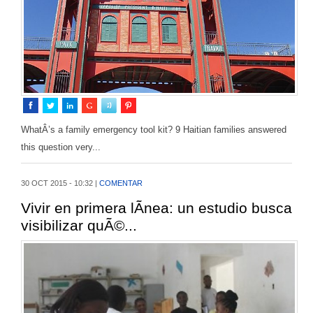
WhatÂ’s a family emergency tool kit? 9 Haitian families answered
this question very...
30 OCT 2015 - 10:32 |
COMENTAR
Vivir en primera lÃ­nea: un estudio busca
visibilizar quÃ©...