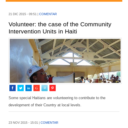
AMÉRICA DEL SUR
21 DIC 2015 - 09:51 |
COMENTAR
HERRAMIENTAS Y DOCUMENTOS
Volunteer: the case of the Community
Intervention Units in Haiti
COLABORA
Some special Haitians are volunteering to contribute to the
development of their Country at local levels.
23 NOV 2015 - 15:01 |
COMENTAR