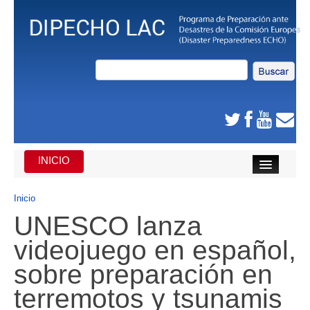
INICIO
INICIO
Inicio
UNESCO lanza
DE QUE SE TRATA
videojuego en español,
CARIBE
sobre preparación en
AMÉRICA CENTRAL
terremotos y tsunamis