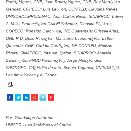
Rodrï¿½guez, CNE; Joan Rodrï¿½guez, CNE; Rey Martï¿½n
Mendez, COPECO; Luis Leï¿½n, CONRED; Claudina Reyes,
UNISDR/CEPREDENAC; Juan Carlos Rivas, SINAPROC; Edwin
A. Velis, Protecciï¿½n Civil El Salvador; Dinoska Pï¿½rez,
COPECO; Ronaldo Garcï¿½a, INE Guatemala; Grissell Arias,
ONE R.D; Delio Rincï¿½n, Ministerio Economï¿½a; Esther
Quezada, CNE; Carlota Cordï¿½n, SE-CONRED; Malitzie
Rivera, SINAPROC; Yitsuen Jipsion, SINAPROC; Anarela
Sanchï¿½z, PNUD Panamï¿½ y Jorge Melï¿½ndez,
SAV/DGPC. Crï¿½dito de foto: Svenja Tegtmeir, UNISDR ï¿½
Las Amï¿½ricas y el Caribe
Por: Guadalupe Natareno
UNISDR - Las Américas y el Caribe