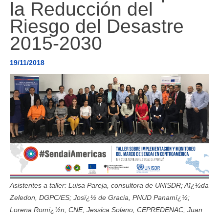
la Reducción del
AMÉRICA DEL SUR
Riesgo del Desastre
HERRAMIENTAS Y DOCUMENTOS
2015-2030
19/11/2018
Asistentes a taller: Luisa Pareja, consultora de UNISDR; Aï¿½da
Zeledon, DGPC/ES; Josï¿½ de Gracia, PNUD Panamï¿½;
Lorena Romï¿½n, CNE; Jessica Solano, CEPREDENAC; Juan