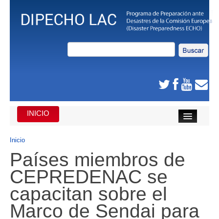
INICIO
INICIO
Inicio
Países miembros de
DE QUE SE TRATA
CEPREDENAC se
CARIBE
capacitan sobre el
AMÉRICA CENTRAL
Marco de Sendai para