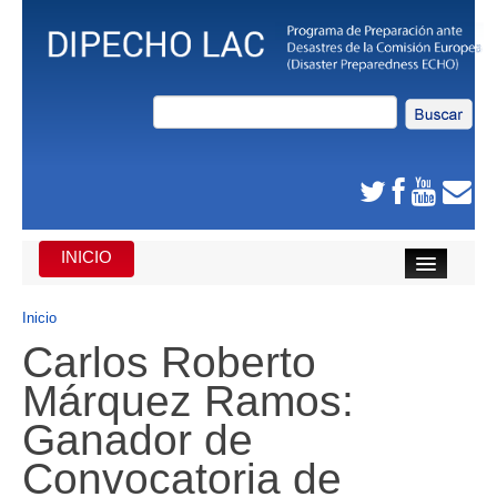
INICIO
INICIO
Inicio
Carlos Roberto
DE QUE SE TRATA
Márquez Ramos:
CARIBE
Ganador de
AMÉRICA CENTRAL
Convocatoria de