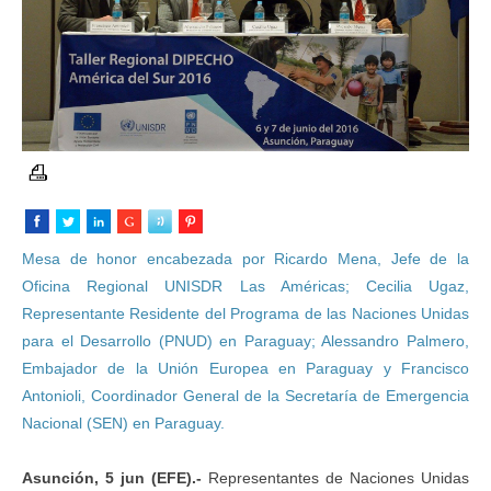
Mesa de honor encabezada por Ricardo Mena, Jefe de la
Oficina Regional UNISDR Las Américas; Cecilia Ugaz,
Representante Residente del Programa de las Naciones Unidas
para el Desarrollo (PNUD) en Paraguay; Alessandro Palmero,
Embajador de la Unión Europea en Paraguay y Francisco
Antonioli, Coordinador General de la Secretaría de Emergencia
Nacional (SEN) en Paraguay.
Asunción, 5 jun (EFE).-
Representantes de Naciones Unidas