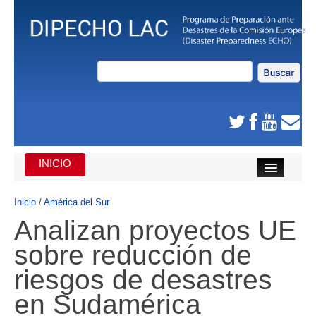
INICIO
INICIO
Inicio
/
América del Sur
Analizan proyectos UE
DE QUE SE TRATA
sobre reducción de
CARIBE
riesgos de desastres
AMÉRICA CENTRAL
en Sudamérica