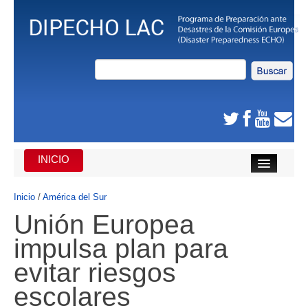
INICIO
INICIO
Inicio
/
América del Sur
Unión Europea
DE QUE SE TRATA
impulsa plan para
CARIBE
evitar riesgos
AMÉRICA CENTRAL
escolares