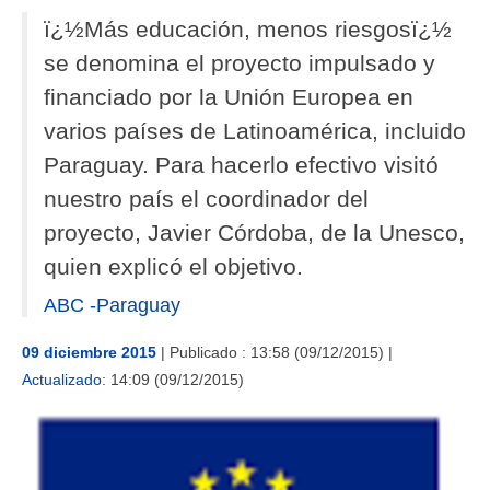
AMÉRICA DEL SUR
ï¿½Más educación, menos riesgosï¿½
se denomina el proyecto impulsado y
HERRAMIENTAS Y DOCUMENTOS
financiado por la Unión Europea en
varios países de Latinoamérica, incluido
Paraguay. Para hacerlo efectivo visitó
nuestro país el coordinador del
proyecto, Javier Córdoba, de la Unesco,
quien explicó el objetivo.
ABC -Paraguay
09 diciembre 2015
|
Publicado : 13:58 (09/12/2015) |
Actualizado:
14:09 (09/12/2015)